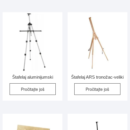
Štafelaj aluminijumski
Štafelaj ARS tronožac-veliki
Pročitajte još
Pročitajte još