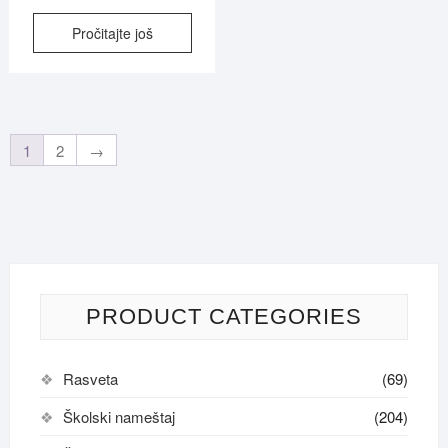
Pročitajte još
1
2
→
PRODUCT CATEGORIES
Rasveta
(69)
Školski nameštaj
(204)