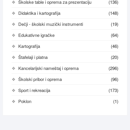
Školske table i oprema za prezentaciju
(136)
Didaktika i kartografija
(148)
Dečji - školski muzički instrumenti
(19)
Edukativne igračke
(64)
Kartografija
(46)
Štafelaji i platna
(20)
Kancelarijski nameštaj i oprema
(296)
Školski pribor i oprema
(96)
Sport i rekreacija
(173)
Poklon
(1)