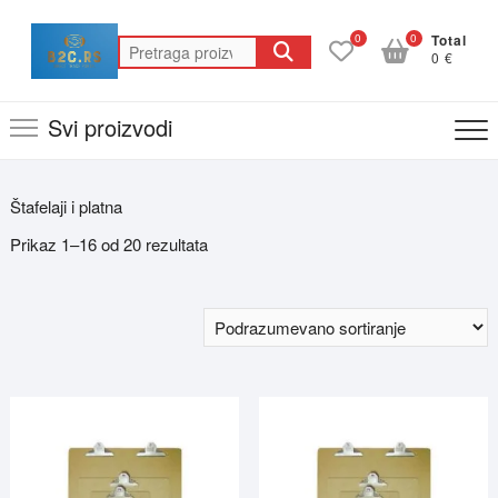
Skip
to
0
0
Total
Pretraga
0 €
content
za:
Svi proizvodi
Štafelaji i platna
Prikaz 1–16 od 20 rezultata