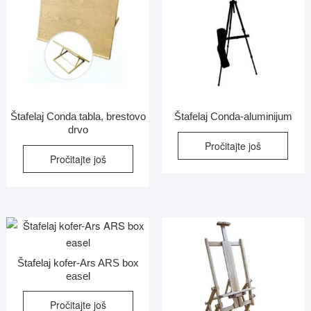
Štafelaj Conda tabla, brestovo
Štafelaj Conda-aluminijum
drvo
Pročitajte još
Pročitajte još
Štafelaj kofer-Ars ARS box
easel
Pročitajte još