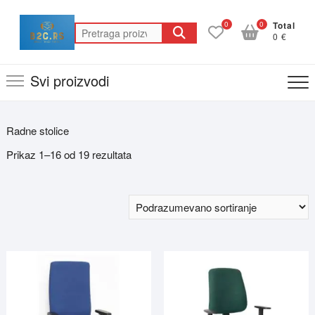
Skip
to
0
0
Total
Pretraga
0 €
content
za:
Svi proizvodi
Radne stolice
Prikaz 1–16 od 19 rezultata