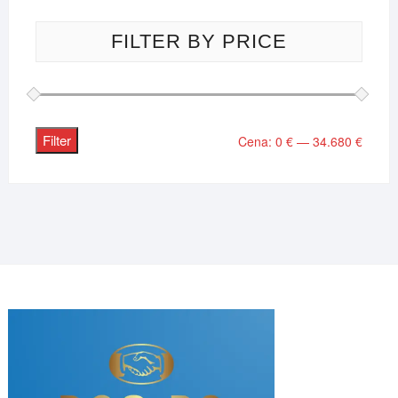
FILTER BY PRICE
Filter
Minima
Maksi
Cena:
0 €
—
34.680 €
cena
cena