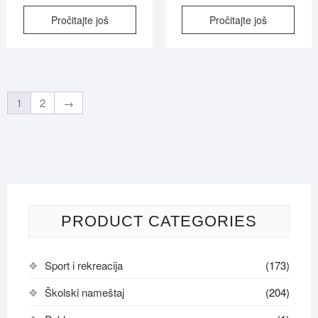
Pročitajte još
Pročitajte još
1
2
→
PRODUCT CATEGORIES
Sport i rekreacija
(173)
Školski nameštaj
(204)