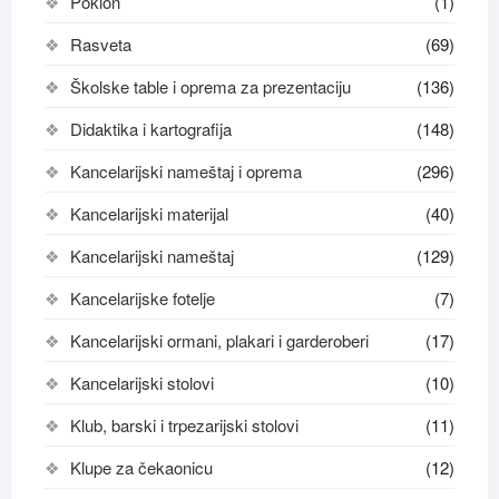
Poklon
(1)
Rasveta
(69)
Školske table i oprema za prezentaciju
(136)
Didaktika i kartografija
(148)
Kancelarijski nameštaj i oprema
(296)
Kancelarijski materijal
(40)
Kancelarijski nameštaj
(129)
Kancelarijske fotelje
(7)
Kancelarijski ormani, plakari i garderoberi
(17)
Kancelarijski stolovi
(10)
Klub, barski i trpezarijski stolovi
(11)
Klupe za čekaonicu
(12)