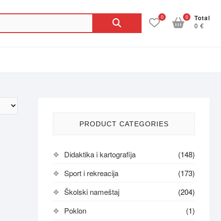
Pretraga
0
0
Total
0 €
za:
PRODUCT CATEGORIES
Didaktika i kartografija
(148)
Sport i rekreacija
(173)
Školski nameštaj
(204)
Poklon
(1)