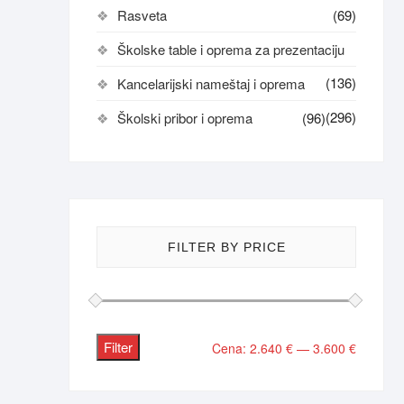
Rasveta
(69)
Školske table i oprema za prezentaciju
(136)
Kancelarijski nameštaj i oprema
(296)
Školski pribor i oprema
(96)
FILTER BY PRICE
Filter
Minimaln
Maksima
Cena:
2.640 €
—
3.600 €
cena
cena