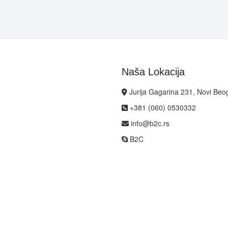
Naša Lokacija
Jurija Gagarina 231, Novi Beo
+381 (060) 0530332
info@b2c.rs
B2C