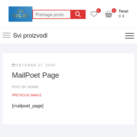
Skip
to
0
0
Total
Pretraga
0 €
content
za:
Svi proizvodi
OKTOBAR 27, 2025
MailPoet Page
POST BY
ADMIN
PREVIOUS IMAGE
[mailpoet_page]