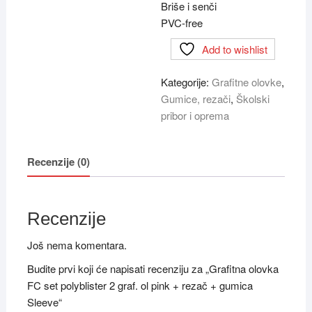
Briše i senči
PVC-free
Add to wishlist
Kategorije:
Grafitne olovke
,
Gumice, rezači
,
Školski
pribor i oprema
Recenzije (0)
Recenzije
Još nema komentara.
Budite prvi koji će napisati recenziju za „Grafitna olovka
FC set polyblister 2 graf. ol pink + rezač + gumica
Sleeve“