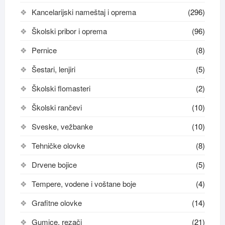
Kancelarijski nameštaj i oprema
(296)
Školski pribor i oprema
(96)
Pernice
(8)
Šestari, lenjiri
(5)
Školski flomasteri
(2)
Školski rančevi
(10)
Sveske, vežbanke
(10)
Tehničke olovke
(8)
Drvene bojice
(5)
Tempere, vodene i voštane boje
(4)
Grafitne olovke
(14)
Gumice, rezači
(21)