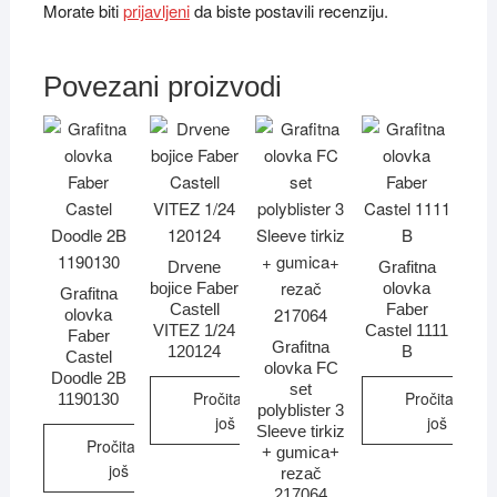
Morate biti
prijavljeni
da biste postavili recenziju.
Povezani proizvodi
Drvene
Grafitna
bojice Faber
olovka
Grafitna
Castell
Faber
olovka
VITEZ 1/24
Castel 1111
Faber
Grafitna
120124
B
Castel
olovka FC
Doodle 2B
set
Pročitajte
Pročitajte
1190130
polyblister 3
još
još
Sleeve tirkiz
Pročitajte
+ gumica+
još
rezač
217064