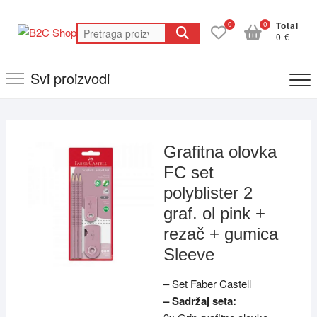
Skip
to
0
0
Total
Pretraga
0 €
content
za:
Svi proizvodi
Grafitna olovka
FC set
polyblister 2
graf. ol pink +
rezač + gumica
Sleeve
– Set Faber Castell
– Sadržaj seta: