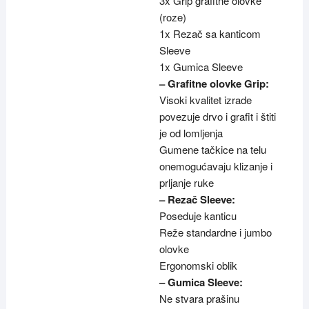
3x Grip grafitne olovke
(roze)
1x Rezač sa kanticom
Sleeve
1x Gumica Sleeve
– Grafitne olovke Grip:
Visoki kvalitet izrade
povezuje drvo i grafit i štiti
je od lomljenja
Gumene tačkice na telu
onemogućavaju klizanje i
prljanje ruke
– Rezač Sleeve:
Poseduje kanticu
Reže standardne i jumbo
olovke
Ergonomski oblik
– Gumica Sleeve:
Ne stvara prašinu