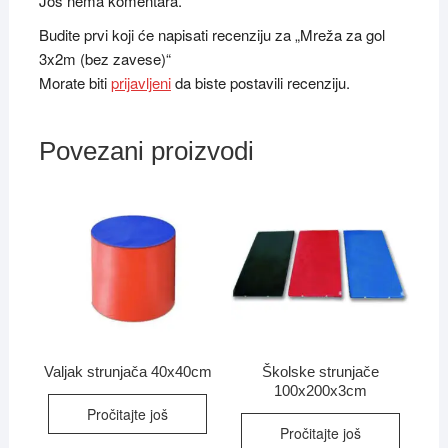
Još nema komentara.
Budite prvi koji će napisati recenziju za „Mreža za gol
3x2m (bez zavese)“
Morate biti
prijavljeni
da biste postavili recenziju.
Povezani proizvodi
Valjak strunjača 40x40cm
Školske strunjače
100x200x3cm
Pročitajte još
Pročitajte još