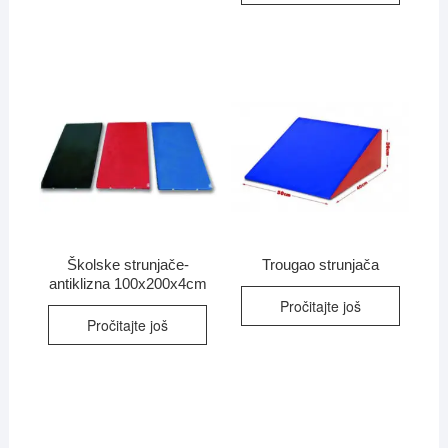
Školske strunjače-
Trougao strunjača
antiklizna 100x200x4cm
Pročitajte još
Pročitajte još