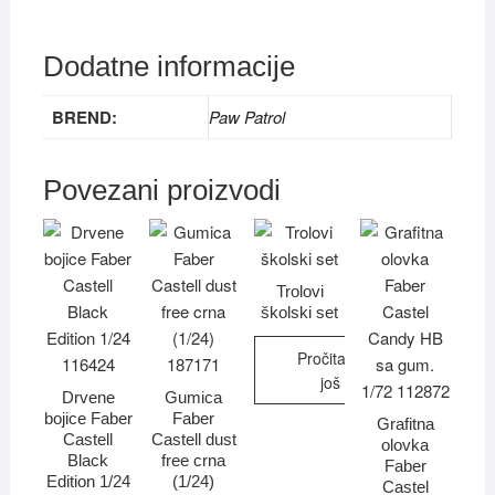
Dodatne informacije
BREND:
Paw Patrol
Povezani proizvodi
Trolovi
školski set
Pročitajte
još
Drvene
Gumica
bojice Faber
Faber
Grafitna
Castell
Castell dust
olovka
Black
free crna
Faber
Edition 1/24
(1/24)
Castel