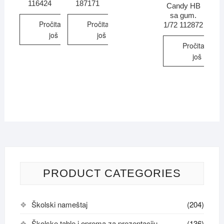
116424
187171
Candy HB
sa gum.
Pročitajte
Pročitajte
1/72 112872
još
još
Pročitajte
još
PRODUCT CATEGORIES
Školski nameštaj
(204)
Školske table i oprema za prezentaciju
(136)