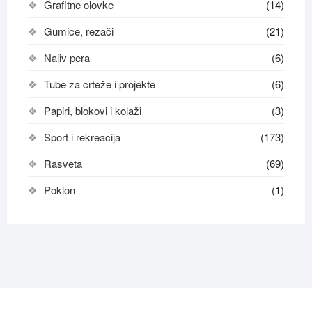
Grafitne olovke
(14)
Gumice, rezači
(21)
Naliv pera
(6)
Tube za crteže i projekte
(6)
Papiri, blokovi i kolaži
(3)
Sport i rekreacija
(173)
Rasveta
(69)
Poklon
(1)