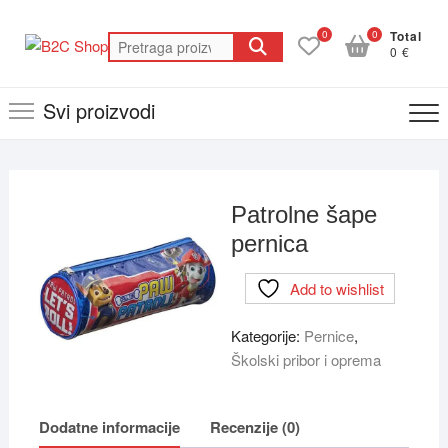
Skip
to
0
0
Total
Pretraga
0 €
content
za:
Svi proizvodi
Patrolne šape
pernica
Add to wishlist
Kategorije:
Pernice
,
Školski pribor i oprema
Dodatne informacije
Recenzije (0)