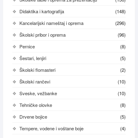
Didaktika i kartografija
(148)
Kancelarijski nameštaj i oprema
(296)
Školski pribor i oprema
(96)
Pernice
(8)
Šestari, lenjiri
(5)
Školski flomasteri
(2)
Školski rančevi
(10)
Sveske, vežbanke
(10)
Tehničke olovke
(8)
Drvene bojice
(5)
Tempere, vodene i voštane boje
(4)