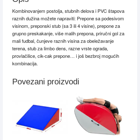
Kombinovanjem postolja, stubnih delova i PVC štapova
raznih dužina možete napraviti: Prepone sa podesivom
visinom, preponski stub (sa 3 ili 4 visine), prepone za
grupno preskakanje, više malih prepona, priručni gol za
mali fudbal, čunjeve raznih visina za obeležavanje
terena, stub za limbo dens, razne vrste ograda,
provlačilice, cik-cak prepone… i još bezbroj mogućih
kombinacija.
Povezani proizvodi