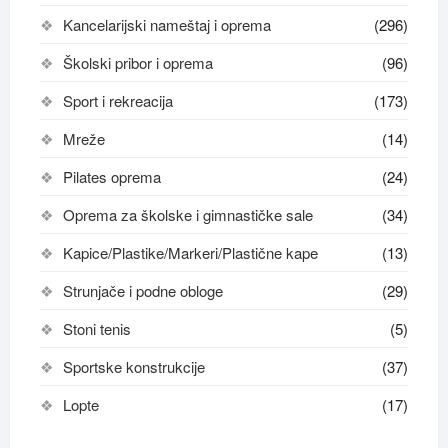
Kancelarijski nameštaj i oprema
(296)
Školski pribor i oprema
(96)
Sport i rekreacija
(173)
Mreže
(14)
Pilates oprema
(24)
Oprema za školske i gimnastičke sale
(34)
Kapice/Plastike/Markeri/Plastične kape
(13)
Strunjače i podne obloge
(29)
Stoni tenis
(5)
Sportske konstrukcije
(37)
Lopte
(17)