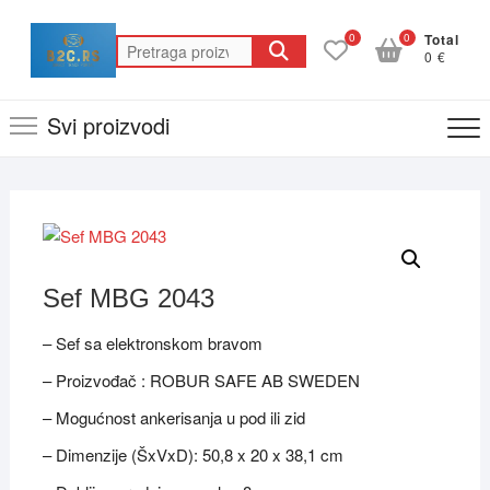
Skip
to
0
0
Total
Pretraga
0 €
content
za:
Svi proizvodi
Sef MBG 2043
– Sef sa elektronskom bravom
– Proizvođač : ROBUR SAFE AB SWEDEN
– Mogućnost ankerisanja u pod ili zid
– Dimenzije (ŠxVxD): 50,8 x 20 x 38,1 cm