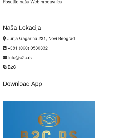
Posetite našu Web prodavnicu
Naša Lokacija
Jurija Gagarina 231, Novi Beograd
+381 (060) 0530332
info@b2c.rs
B2C
Download App