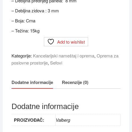
– Debljina prednjeg panela: 8 mm
– Debljina zidova : 3 mm
– Boja: Crna
– Težina: 15kg
Add to wishlist
Kategorije:
Kancelarijski nameštaj i oprema
,
Oprema za
poslovne prostorije
,
Sefovi
Dodatne informacije
Recenzije (0)
Dodatne informacije
PROIZVOĐAČ:
Valberg