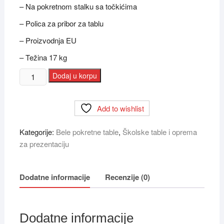
– Na pokretnom stalku sa točkićima
– Polica za pribor za tablu
– Proizvodnja EU
– Težina 17 kg
Tabla
Dodaj u korpu
bela
okretna
Add to wishlist
dvostrana
2×3
Kategorije:
Bele pokretne table
,
Školske table i oprema
TOS129
za prezentaciju
90x120
količina
Dodatne informacije
Recenzije (0)
Dodatne informacije