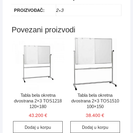
PROIZVOĐAČ:
2×3
Povezani proizvodi
Tabla bela okretna
Tabla bela okretna
dvostrana 2×3 TOS1218
dvostrana 2×3 TOS1510
120×180
100×150
43.200
€
38.400
€
Dodaj u korpu
Dodaj u korpu