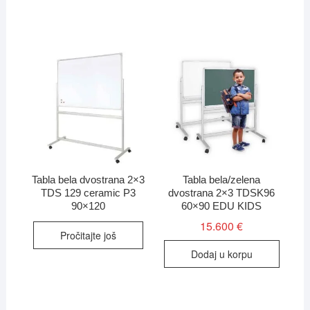
Tabla bela dvostrana 2×3
Tabla bela/zelena
TDS 129 ceramic P3
dvostrana 2×3 TDSK96
90×120
60×90 EDU KIDS
15.600
€
Pročitajte još
Dodaj u korpu