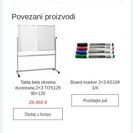
Povezani proizvodi
Tabla bela okretna
Board marker 2×3 AS104
dvostrana 2×3 TOS129
1/4
90×120
Pročitajte još
26.460
€
Dodaj u korpu