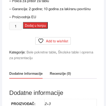
– Polica za pribor za tablu
– Garancija: 2 godine; 10 godina za lakiranu površinu
– Proizvodnja EU
Tabla
Dodaj u korpu
bela/zelena
dvostrana
Add to wishlist
2×3
TDSK96
Kategorije:
Bele pokretne table
,
Školske table i oprema
60x90
za prezentaciju
EDU
KIDS
količina
Dodatne informacije
Recenzije (0)
Dodatne informacije
PROIZVOĐAČ:
2×3