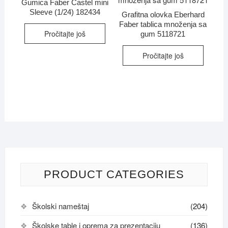
Gumica Faber Castel mini
Sleeve (1/24) 182434
Grafitna olovka Eberhard
Faber tablica množenja sa
Pročitajte još
gum 5118721
Pročitajte još
PRODUCT CATEGORIES
Školski nameštaj
(204)
Školske table i oprema za prezentaciju
(136)