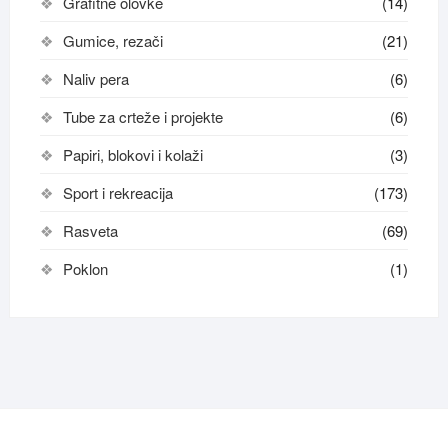
Grafitne olovke
(14)
Gumice, rezači
(21)
Naliv pera
(6)
Tube za crteže i projekte
(6)
Papiri, blokovi i kolaži
(3)
Sport i rekreacija
(173)
Rasveta
(69)
Poklon
(1)