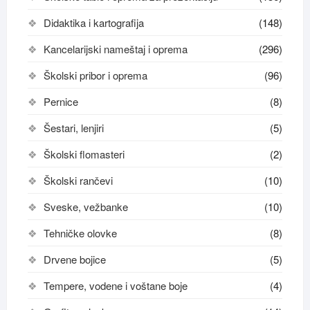
Didaktika i kartografija
(148)
Kancelarijski nameštaj i oprema
(296)
Školski pribor i oprema
(96)
Pernice
(8)
Šestari, lenjiri
(5)
Školski flomasteri
(2)
Školski rančevi
(10)
Sveske, vežbanke
(10)
Tehničke olovke
(8)
Drvene bojice
(5)
Tempere, vodene i voštane boje
(4)