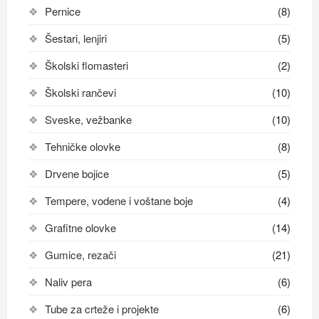
Pernice
(8)
Šestari, lenjiri
(5)
Školski flomasteri
(2)
Školski rančevi
(10)
Sveske, vežbanke
(10)
Tehničke olovke
(8)
Drvene bojice
(5)
Tempere, vodene i voštane boje
(4)
Grafitne olovke
(14)
Gumice, rezači
(21)
Naliv pera
(6)
Tube za crteže i projekte
(6)