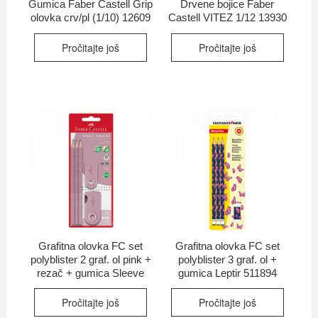
Gumica Faber Castell Grip
Drvene bojice Faber
olovka crv/pl (1/10) 12609
Castell VITEZ 1/12 13930
Pročitajte još
Pročitajte još
Grafitna olovka FC set
Grafitna olovka FC set
polyblister 2 graf. ol pink +
polyblister 3 graf. ol +
rezač + gumica Sleeve
gumica Leptir 511894
Pročitajte još
Pročitajte još