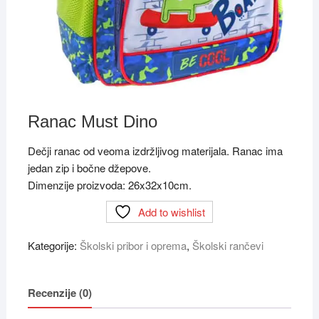
Ranac Must Dino
Dečji ranac od veoma izdržljivog materijala. Ranac ima
jedan zip i bočne džepove.
Dimenzije proizvoda: 26x32x10cm.
Add to wishlist
Kategorije:
Školski pribor i oprema
,
Školski rančevi
Recenzije (0)